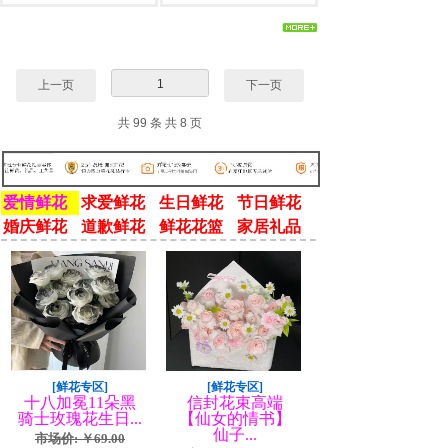
1
上一页
下一页
共 99 条 共 8 页
爱情鲜花
求爱鲜花
生日鲜花
节日鲜花
婚庆鲜花
道歉鲜花
鲜花花篮
家居礼品
[鲜花专区]
[鲜花专区]
十八加冕11朵黑
信封花束高端
骑士玫瑰花生日...
【仙女的情书】
仙子...
市场价: ￥69.00