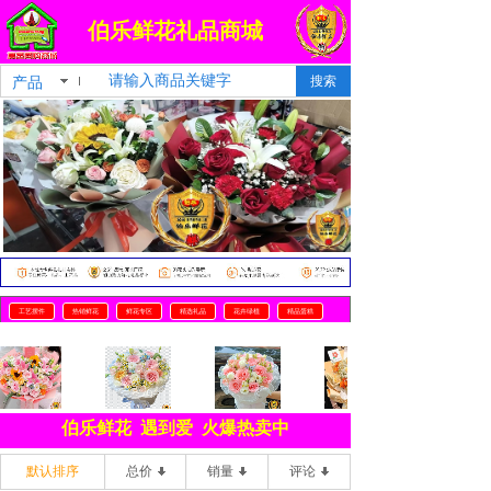
FLOWER
伯乐鲜花礼品商城
为爱一生
S
产品
搜索
工艺摆件
热销鲜花
鲜花专区
精选礼品
花卉绿植
精品蛋糕
伯乐鲜花 遇到爱 火爆热卖中
默认排序
总价
销量
评论