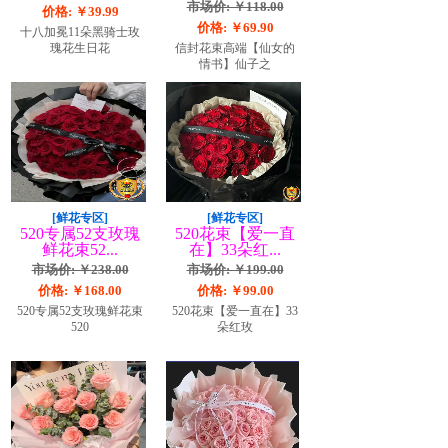
市场价: ￥118.00
价格: ￥39.99
价格: ￥69.90
十八加冕11朵黑骑士玫
瑰花生日花
信封花束高端【仙女的
情书】仙子之
[鲜花专区]
[鲜花专区]
520专属52支玫瑰
520花束【爱一直
鲜花束52...
在】33朵红...
市场价: ￥238.00
市场价: ￥199.00
价格: ￥168.00
价格: ￥99.00
520专属52支玫瑰鲜花束
520花束【爱一直在】33
520
朵红玫