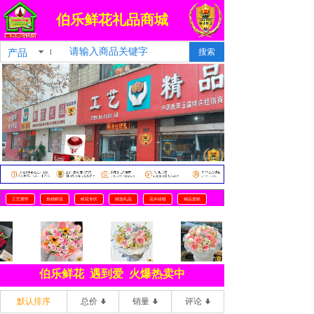
FLOWER
伯乐鲜花礼品商城
为爱一生
S
产品
搜索
工艺摆件
热销鲜花
鲜花专区
精选礼品
花卉绿植
精品蛋糕
伯乐鲜花 遇到爱 火爆热卖中
默认排序
总价
销量
评论