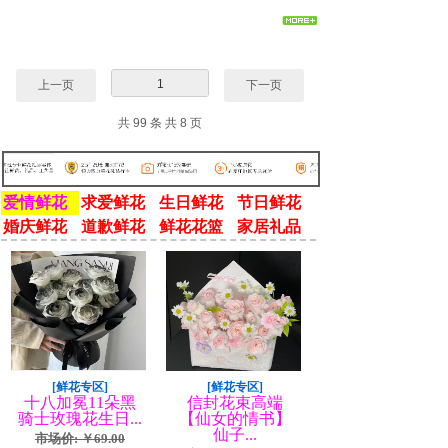
1
上一页
下一页
共 99 条 共 8 页
爱情鲜花
求爱鲜花
生日鲜花
节日鲜花
婚庆鲜花
道歉鲜花
鲜花花篮
家居礼品
[鲜花专区]
[鲜花专区]
十八加冕11朵黑
信封花束高端
骑士玫瑰花生日...
【仙女的情书】
仙子...
市场价: ￥69.00