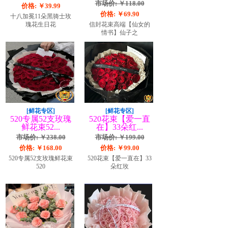
市场价: ￥118.00
价格: ￥39.99
价格: ￥69.90
十八加冕11朵黑骑士玫
瑰花生日花
信封花束高端【仙女的
情书】仙子之
[鲜花专区]
[鲜花专区]
520专属52支玫瑰
520花束【爱一直
鲜花束52...
在】33朵红...
市场价: ￥238.00
市场价: ￥199.00
价格: ￥168.00
价格: ￥99.00
520专属52支玫瑰鲜花束
520花束【爱一直在】33
520
朵红玫