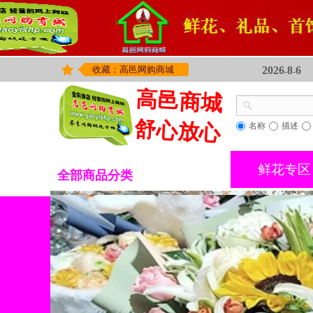
收藏：高邑网购商城
2026
8
6
-
-
高邑商城
舒心放心
名称
描述
鲜花专区
全部商品分类
工艺摆件
热销鲜花
鲜花专区
>
精选礼品
花卉绿植
精品蛋糕