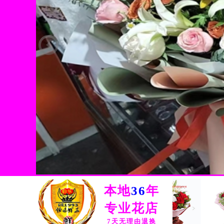
鲜花展示
HOT
FLOWER SHOW
本地
36
年
专业花店
7天无理由退换