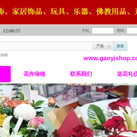
12:06:58
手机
密码
产品
搜索
内容
www.gaoyishop
花卉绿植
联系我们
送花礼