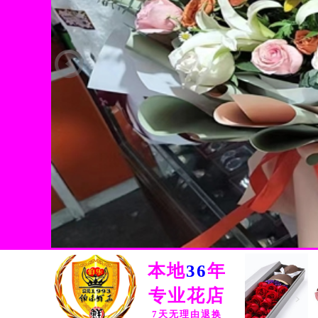
鲜花展示
HOT
FLOWER SHOW
本地
36
年
专业花店
7天无理由退换