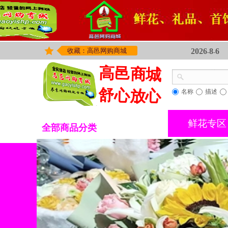
收藏：高邑网购商城
2026
8
6
-
-
高邑商城
舒心放心
名称
描述
鲜花专区
全部商品分类
工艺摆件
热销鲜花
鲜花专区
>
精选礼品
花卉绿植
精品蛋糕