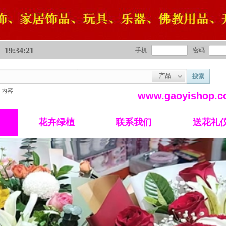
19:34:22
手机
密码
产品
搜索
内容
www.gaoyishop
花卉绿植
联系我们
送花礼