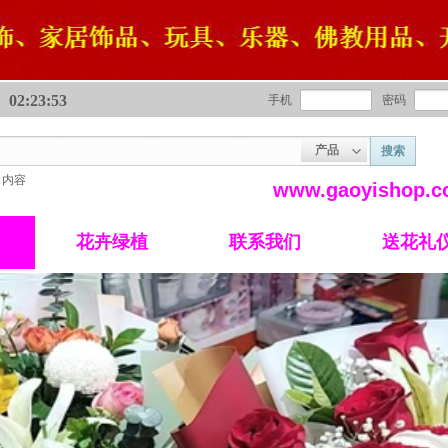
02:23:54
手机
密码
产品
搜索
内容
www.gaoyishop
花卉绿植
联系我们
送花礼