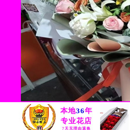
鲜花展示
HOT
FLOWER SHOW
本地
36
年
专业花店
7天无理由退换