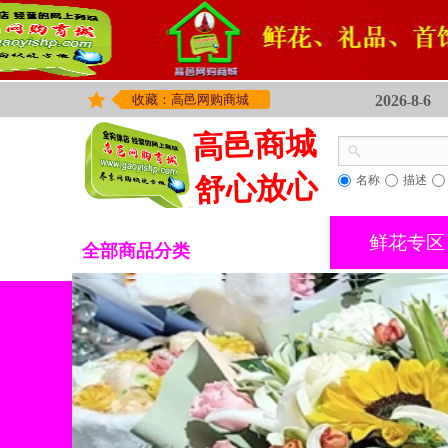
收藏：高邑网购商城
2026
8
6
-
-
高邑商城
舒心放心
名称
描述
鲜花专区
全部商品分类
工艺摆件
热销鲜花
鲜花专区
>
精选礼品
花卉绿植
精品蛋糕